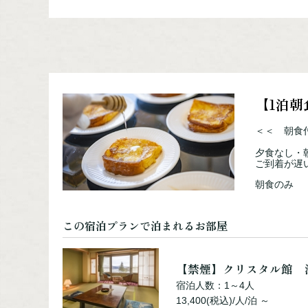
宿泊人数：2～4人
17,700(税込)/人/泊 ～
【禁煙】シャングリラ館
宿泊人数：2～5人
【1泊
16,600(税込)/人/泊 ～
＜＜ 朝食
夕食なし・
ご到着が遅
朝食のみ
この宿泊プランで泊まれるお部屋
【禁煙】クリスタル館 
宿泊人数：1～4人
13,400(税込)/人/泊 ～