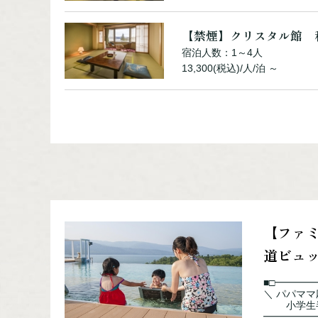
【禁煙】クリスタル館 
宿泊人数：1～4人
13,300(税込)/人/泊 ～
【禁煙】クリスタル館 
宿泊人数：1～2人
16,500(税込)/人/泊 ～
【禁煙】クリスタル館 
宿泊人数：1～2人
【ファ
15,400(税込)/人/泊 ～
道ビュ
■□━━━
＼ パパマ
【禁煙】シャングリラ館
小学生半
宿泊人数：1～5人
━━━━━