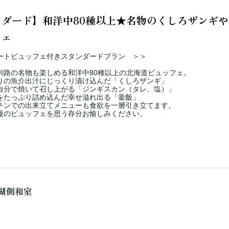
ンダード】和洋中80種以上★名物のくしろザンギ
フェ
ートビュッフェ付きスタンダードプラン ＞＞
釧路の名物も楽しめる和洋中80種以上の北海道ビュッフェ。
りの魚介出汁にじっくり漬け込んだ「くしろザンギ」
自分で焼いて召し上がる「ジンギスカン（タレ、塩）」
をたっぷり詰め込んだ幸せ溢れ出る「釜飯」
チンでの出来立てメニューも食欲を一層引き立てます。
慢のビュッフェを思う存分お愉しみください。
湖側和室