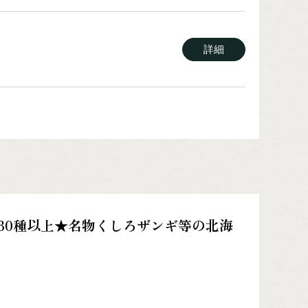
詳細
詳細
詳細
80種以上★名物くしろザンギ等の北海
詳細