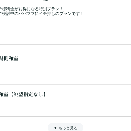
子様料金がお得になる特別プラン！
ご検討中のパパママにイチ押しのプランです！
 和室【眺望指定なし】
湖側和室
 ７F 湖側リゾートツイン ３７㎡
和室【眺望指定なし】
 湖側和室