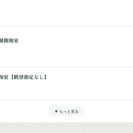
 和室【眺望指定なし】
湖側和室
 ７F 湖側リゾートツイン ３７㎡
和室【眺望指定なし】
湖側洋室