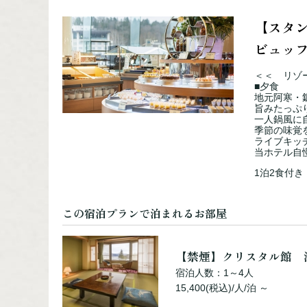
【スタ
ビュッ
＜＜ リゾ
■夕食
地元阿寒・
旨みたっぷ
一人鍋風に
季節の味覚
ライブキッ
当ホテル自
1泊2食付き
この宿泊プランで泊まれるお部屋
【禁煙】クリスタル館 
宿泊人数：1～4人
15,400(税込)/人/泊 ～