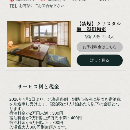
お電話にてお問合せ下さい
【禁煙】クリスタル
館 湖側和室
レストランフェリシェ
宿泊人数: 2～4人
お子様料金はこちら
詳しく見る
サービス料と税金
2026年4月1日より、北海道条例・釧路市条例に基づき宿泊税
大浴場
を別途申し受けます。宿泊税は1人1泊あたり以下の金額とな
ります。
宿泊料金が2万円未満：300円
宿泊料金が2万円以上5万円未満：400円
宿泊料金が5万円以上：700円
入湯税大人300円別途頂きます。