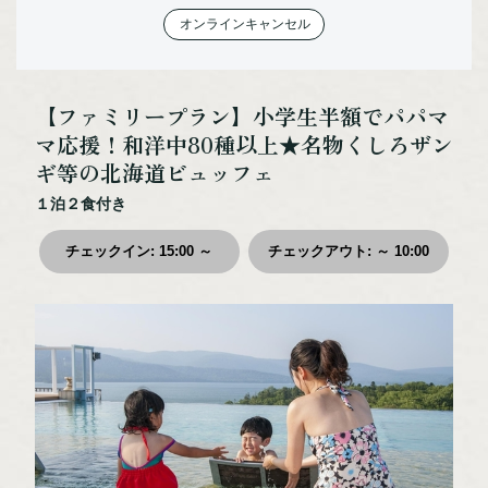
オンラインキャンセル
体験・アクティビティ
宿泊施設
カスタムメイド
【ファミリープラン】小学生半額でパパマ
モデルルート
マ応援！和洋中80種以上★名物くしろザン
ギ等の北海道ビュッフェ
お役立ち情報
１泊２食付き
交通アクセス
まりもPAY
チェックイン
:
15:00 ～
チェックアウト
:
～ 10:00
お知らせ
ご宿泊の予約照会
ご宿泊のキャンセル
お問い合わせ
プライバシーポリシー