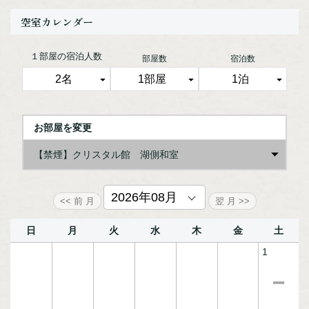
なんと6，300円お得に！
空室カレンダー
※料金はお日にちや人数・お部屋によって異なります。
１部屋の宿泊人数
部屋数
宿泊数
■夕食
地元阿寒・釧路の名物も楽しめる和洋中80種以上の北海道ビ
ュッフェ。
旨みたっぷりの魚介出汁にじっくり漬け込んだ「くしろザン
ギ」
一人鍋風に自分で焼いて召し上がる「ジンギスカン（タレ、
塩）」
お部屋を変更
季節の味覚をたっぷり詰め込んだ幸せ溢れ出る「釜飯」
ライブキッチンでの出来立てメニューも食欲を一層引き立て
【禁煙】クリスタル館 湖側和室
ます。
当ホテル自慢のビュッフェを思う存分お愉しみください。
【禁煙】クリスタル館 和室【眺望指定なし】
【禁煙】シャングリラ館 湖側和室
【禁煙】シャングリラ館 和室【眺望指定なし】
■朝食
海の幸を好きなだけ盛り放題の「オリジナル海鮮丼」や、
ふんわり焼きあげた「シェフこだわりのフレンチトースト」
などが人気の朝食ビュッフェ。
日
月
火
水
木
金
土
定番メニューはもちろん、北海道らしいメニューも取り揃
え、
1
朝日の差し込む空間で優雅なひとときをお過ごしください。
※混雑時には、夕食・朝食共に交代制（2部制）とさせて頂
くことがございます。
チェックイン時フロントにて案内致します。