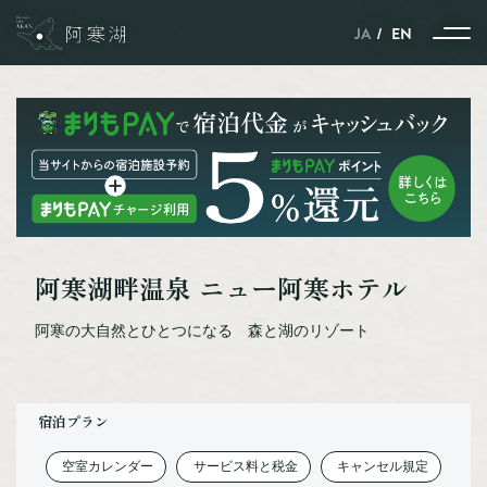
JA
EN
ストーリー
季節とともに紡がれる、
阿寒湖畔温泉 ニュー阿寒ホテル
自然と動物と人のハーモニー
雪と氷に包まれた、
阿寒の大自然とひとつになる 森と湖のリゾート
自然と動物と人の共生の世界
ポートタウン釧路と
ネーチャーサンクチュアリーの
阿寒湖を結ぶストーリー
宿泊プラン
北見焼肉が
ガストロノミーというわけ。
空室カレンダー
サービス料と税金
キャンセル規定