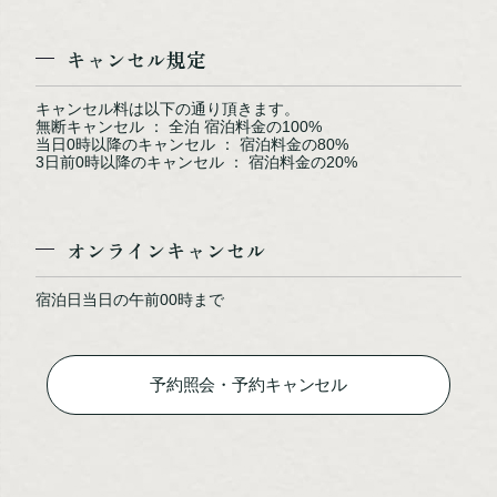
キャンセル規定
キャンセル料は以下の通り頂きます。
無断キャンセル ： 全泊 宿泊料金の100%
当日0時以降のキャンセル ： 宿泊料金の80%
3日前0時以降のキャンセル ： 宿泊料金の20%
【天空ガーデンスパ】大自然と一体になる極上のスパ体験
オンラインキャンセル
宿泊日当日の午前00時まで
予約照会・予約キャンセル
【夕食ビュッフェ】おひとり鍋