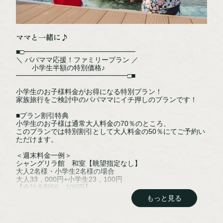
ママと一緒に♪
NPO法人阿寒観光協会まちづくり推進機
阿寒湖まりむ館観光インフォメーションセンター
■□━━━━━━━━━━━━━━━━
＼ パパママ応援！ファミリープラン ／
小学生半額の特別価格♪
〒085-0467
━━━━━━━━━━━━━━━━□■
北海道釧路市阿寒町阿寒湖温泉2丁目6-20
小学生のお子様料金がお得になる特別プラン！
TEL：0154-67-3200
家族旅行をご検討中のパパママにイチ押しのプランです！
FAX：0154-67-3024
■プラン割引特典
小学生のお子様は通常大人料金の70％のところ、
このプランでは特別割引として大人料金の50％にてご予約い
［営業時間］ 9:00～18:00
ただけます。
※12/31～1/1は休館
＜週末料金一例＞
シャングリラ館 和室【眺望指定なし】
大人2名様・小学生2名様の場合
大人33，000円+小学生23，100円
NPO法人阿寒観光協会まちづくり推進機構オフィシャルサイトはこちら
【合計金額56，100円】
もっと見る
↓↓↓当プランなら↓↓↓
大人33，200円+小学生16，600円
【合計金額49，800円】