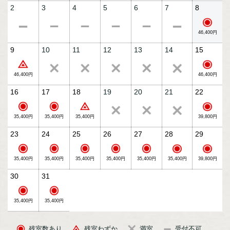
2
3
4
5
6
7
8
■ホテル自慢のスパ
館内には展望大浴場と半露天風呂があり、
四季折々に美しい阿寒湖を望む眺望はホテルの自慢でござい
46,400円
ます。
阿寒湖との一体感を味わう天空ガーデンスパも。
9
10
11
12
13
14
15
※飲食・撮影は禁止です。
※脱衣場内に設置されている湯あみ着か、水着の着用が必要
です
46,400円
46,400円
■ご連泊の場合、清掃スタッフはお部屋へ入室はせずに、ア
16
17
18
19
20
21
22
メニティをドアノブにかけさせていただいております。
詳細は公式HPお知らせをご確認下さい。
35,400円
35,400円
39,800円
35,400円
※この商品は、個人利用のお客様を対象とした宿泊プランと
なっております。
23
24
25
26
27
28
29
旅行代理店、ランドオペレーター等、再販、転売を目的とし
たご予約はお受けできません。
35,400円
35,400円
35,400円
35,400円
35,400円
39,800円
35,400円
30
31
35,400円
35,400円
残室数あり
残室わずか
満室
受付不可