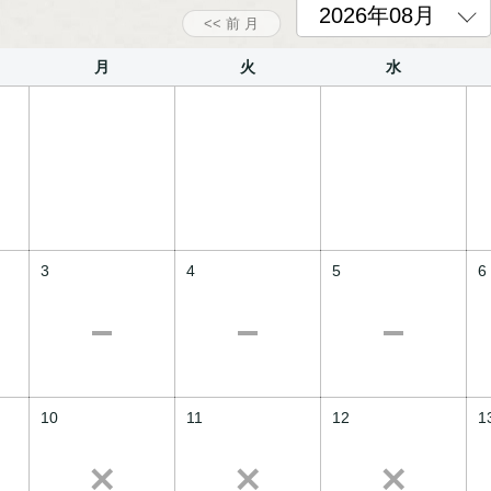
います。
月
火
水
パ。
要です
メニティをドアノブにかけさせてい
となっております。
したご予約はお受けできません。
3
4
5
6
10
11
12
1