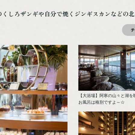
のくしろザンギや自分で焼くジンギスカンなどの
チ
【大浴場】阿寒の山々と湖を
お風呂は格別ですよ～☆