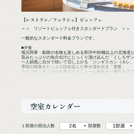
【レストラン／フェリシェ】ビュッフェ
＜＜ リゾートビュッフェ付きスタンダードプラン ＞＞
一般的なスタンダード料金プランです。
■夕食
地元阿寒・釧路の名物も楽しめる和洋中80種以上の北海道
旨みたっぷりの魚介出汁にじっくり漬け込んだ「くしろザ
一人鍋風に自分で焼いて召し上がる「ジンギスカン（タレ
季節の味覚をたっぷり詰め込んだ幸せ溢れ出る「釜飯」
ライブキッチンでの出来立てメニューも食欲を一層引き立
当ホテル自慢のビュッフェを思う存分お愉しみください。
■朝食
海の幸を好きなだけ盛り放題の「オリジナル海鮮丼」や、
ふんわり焼きあげた「シェフこだわりのフレンチトースト
などが人気の朝食ビュッフェ。
空室カレンダー
定番メニューはもちろん、北海道らしいメニューも取り揃
朝日の差し込む空間で優雅なひとときをお過ごしください
※混雑時には、夕食・朝食共に交代制（2部制）とさせて頂
チェックイン時フロントにて案内致します。
１部屋の宿泊人数
部屋数
■大浴場・半露天風呂・天空ガーデンスパ