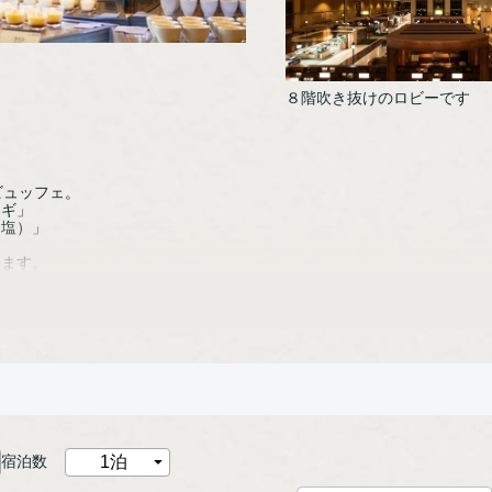
８階吹き抜けのロビーです
ビュッフェ。
ンギ」
、塩）」
てます。
」
え、
。
くことがございます。
宿泊数