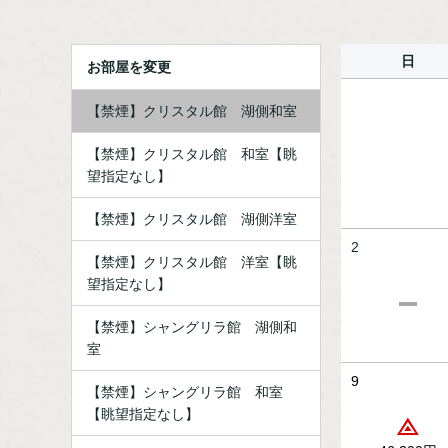
シャングリラ館9Ｆには展望大浴場と半露天風呂があり、
四季折々に美しい阿寒湖を望む眺望はホテルの自慢でござ
日
阿寒湖との一体感を味わえるインフィニティ・エッジ・ス
お部屋を変更
阿寒湖や自然の風景を楽しみながら楽しめるスパゾーン。
※飲食・撮影は禁止です。
※脱衣場内に設置されている湯あみ着か、水着の着用が必
【禁煙】クリスタル館 湖側和室
■ご連泊の場合、清掃スタッフはお部屋へ入室はせずに、ア
【禁煙】クリスタル館 和室【眺
ただいております。
詳細は公式HPお知らせをご確認下さい。
望指定なし】
※この商品は、個人利用のお客様を対象とした宿泊プラン
【禁煙】クリスタル館 湖側洋室
旅行代理店、ランドオペレーター等、再販、転売を目的と
2
【禁煙】クリスタル館 洋室【眺
望指定なし】
【禁煙】シャングリラ館 湖側和
室
9
【禁煙】シャングリラ館 和室
【眺望指定なし】