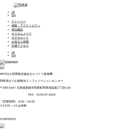
JA
EN
ストーリー
体験・アクティビティ
宿泊施設
カスタムメイド
モデルルート
お役立ち情報
交通アクセス
JA
EN
NPO法人阿寒観光協会まちづくり推進機
阿寒湖まりむ館観光インフォメーションセンター
〒085-0467
北海道釧路市阿寒町阿寒湖温泉2丁目6-20
TEL：0154-67-3200
FAX：0154-67-3024
［営業時間］ 9:00～18:00
※12/31～1/1は休館
NPO法人阿寒観光協会まちづくり推進機構オフィシャルサイトはこちら
CONTENTS