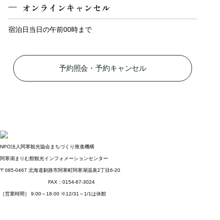
オンラインキャンセル
宿泊日当日の午前00時まで
予約照会・予約キャンセル
NPO法人阿寒観光協会まちづくり推進機構
阿寒湖まりむ館観光インフォメーションセンター
〒085-0467
北海道釧路市阿寒町阿寒湖温泉2丁目6-20
TEL：0154-67-3200
FAX：0154-67-3024
［営業時間］ 9:00～18:00
※12/31～1/1は休館
NPO法人阿寒観光協会
まちづくり推進機構オフィシャルサイトはこちら