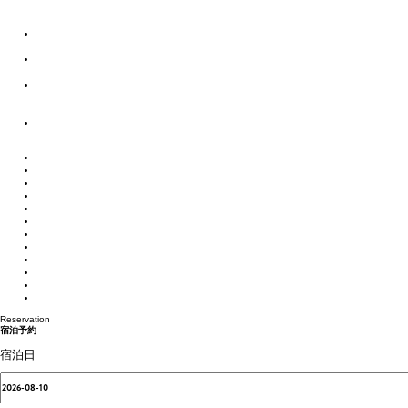
ストーリー
季節とともに紡がれる、
自然と動物と人のハーモニー
雪と氷に包まれた、
自然と動物と人の共生の世界
ポートタウン釧路と
ネーチャーサンクチュアリーの
阿寒湖を結ぶストーリー
北見焼肉が
ガストロノミーというわけ。
体験・アクティビティ
宿泊施設
カスタムメイド
モデルルート
お役立ち情報
交通アクセス
まりもPAY
お知らせ
ご宿泊の予約照会
ご宿泊のキャンセル
お問い合わせ
プライバシーポリシー
Reservation
宿泊予約
宿泊日