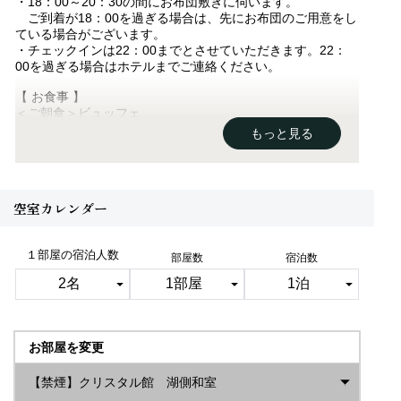
・18：00～20：30の間にお布団敷きに伺います。
ご到着が18：00を過ぎる場合は、先にお布団のご用意をし
ている場合がございます。
・チェックインは22：00までとさせていただきます。22：
00を過ぎる場合はホテルまでご連絡ください。
【 お食事 】
＜ご朝食＞ビュッフェ
※混雑時には、交代制（2部制）とさせて頂くことがござい
もっと見る
ます。
チェックイン時フロントにてご案内致します。
■大浴場・半露天風呂・天空ガーデンスパ
空室カレンダー
シャングリラ館9Ｆには展望大浴場と半露天風呂があり、
四季折々に美しい阿寒湖を望む眺望はホテルの自慢でござい
ます。
１部屋の宿泊人数
部屋数
宿泊数
阿寒湖との一体感を味わえるインフィニティ・エッジ・ス
パ。
阿寒湖や自然の風景を楽しみながら楽しめるスパゾーン。
※飲食・撮影は禁止です。
※脱衣場内に設置されている湯あみ着か、水着の着用が必要
お部屋を変更
です。
■ご連泊の場合、清掃スタッフはお部屋へ入室はせずに、ア
【禁煙】クリスタル館 湖側和室
メニティをドアノブにかけさせていただいております。