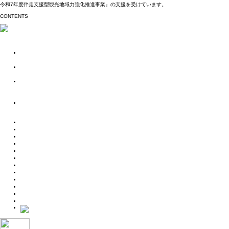
令和7年度伴走支援型観光地域力強化推進事業』の支援を受けています。
CONTENTS
ストーリー
季節とともに紡がれる、
自然と動物と人のハーモニー
雪と氷に包まれた、
自然と動物と人の共生の世界
ポートタウン釧路と
ネーチャーサンクチュアリーの
阿寒湖を結ぶストーリー
北見焼肉が
ガストロノミーというわけ。
体験・アクティビティ
宿泊施設
カスタムメイド
モデルルート
お役立ち情報
交通アクセス
まりもPAY
お知らせ
ご宿泊の予約照会
ご宿泊のキャンセル
お問い合わせ
プライバシーポリシー