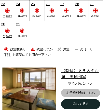
23
24
25
26
27
28
29
31,200円
31,200円
31,200円
31,200円
31,200円
35,600円
31,200円
30
31
【天空ガーデンスパ】大自然と一体になる極上のスパ
31,200円
31,200円
体験
残室数あり
残室わずか
満室
受付不可
お電話にてお問合せ下さい
【禁煙】クリスタル
館 湖側和室
宿泊人数: 1～4人
お子様料金はこちら
大浴場
詳しく見る