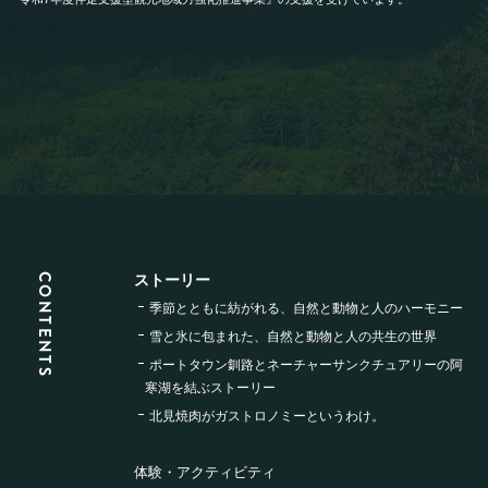
宿泊人数：2～4人
詳細
36,905(税込)/人/泊 ～
【本館／栞】街側グループ客室（禁
煙）
宿泊人数：4～8人
詳細
22,990(税込)/人/泊 ～
【本館／レラ】和室（禁煙）
詳細
宿泊人数：2～5人
36,905(税込)/人/泊 ～
【ウイングス館／湖側】レイクガー
デンビュースイート～サウナ付き
CONTENTS
ストーリー
（禁煙）
詳細
季節とともに紡がれる、
自然と動物と人のハーモニー
宿泊人数：2～4人
雪と氷に包まれた、
自然と動物と人の共生の世界
124,025(税込)/人/泊 ～
ポートタウン釧路と
ネーチャーサンクチュアリーの
阿
【本館／レラ】和室ツイン（禁煙）
詳細
寒湖を結ぶストーリー
宿泊人数：2～3人
39,325(税込)/人/泊 ～
北見焼肉が
ガストロノミーというわけ。
【ウイングス館／湖側】DX和洋室
体験・アクティビティ
（禁煙）