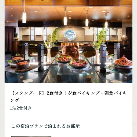
体験・アクティビティ
宿泊施設
カスタムメイド
モデルルート
お役立ち情報
交通アクセス
まりもPAY
お知らせ
ご宿泊の予約照会
【スタンダード】2食付き！夕食バイキング・朝食バイキ
ご宿泊のキャンセル
ング
お問い合わせ
1泊2食付き
プライバシーポリシー
この宿泊プランで泊まれるお部屋