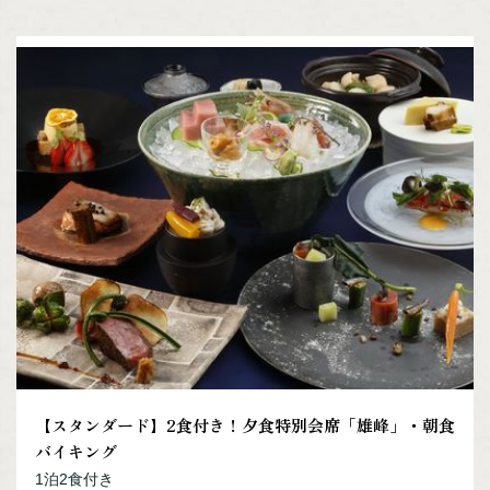
詳細
【別館／雅-MIYABI-】露天風呂付
和洋室（禁煙）
宿泊人数：2～4人
43,560(税込)/人/泊 ～
詳細
【別館／雅-MIYABI-】露天風呂付
洋室（禁煙）
宿泊人数：2～2人
48,400(税込)/人/泊 ～
詳細
【スタンダード】2食付き！夕食特別会席「雄峰」・朝食
バイキング
1泊2食付き
【別館／雅-MIYABI-】露天風呂付