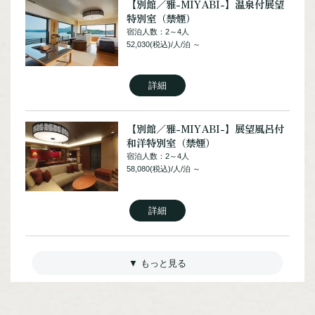
【別館／雅-MIYABI-】温泉付展望
特別室（禁煙）
宿泊人数：2～4人
52,030(税込)/人/泊 ～
NPO法人阿寒観光協会まちづくり推進機
阿寒湖まりむ館観光インフォメーションセンター
詳細
〒085-0467
北海道釧路市阿寒町阿寒湖温泉2丁目6-20
【別館／雅-MIYABI-】展望風呂付
TEL：0154-67-3200
和洋特別室（禁煙）
FAX：0154-67-3024
宿泊人数：2～4人
58,080(税込)/人/泊 ～
［営業時間］ 9:00～18:00
※12/31～1/1は休館
詳細
【別館／雅-MIYABI-】和洋特別室
NPO法人阿寒観光協会まちづくり推進機構オフィシャルサイトはこちら
（禁煙）
宿泊人数：2～5人
43,560(税込)/人/泊 ～