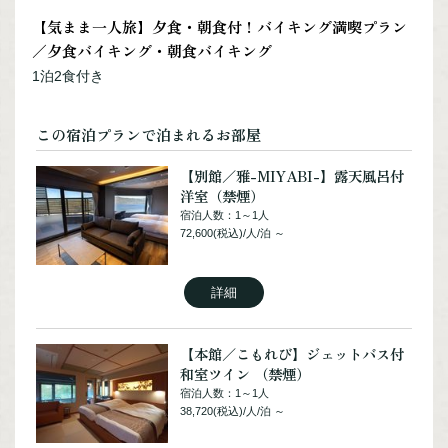
和室ツイン （禁煙）
詳細
【気まま一人旅】夕食・朝食付！バイキング満喫プラン
宿泊人数：2～2人
／夕食バイキング・朝食バイキング
32,670(税込)/人/泊 ～
1泊2食付き
【別館／雅-MIYABI-】露天風呂付
和室12畳（禁煙）
詳細
宿泊人数：2～4人
この宿泊プランで泊まれるお部屋
47,795(税込)/人/泊 ～
【本館／こもれび】和洋室・シャワ
【別館／雅-MIYABI-】露天風呂付
ーブース（禁煙）
洋室（禁煙）
詳細
宿泊人数：2～4人
宿泊人数：1～1人
25,410(税込)/人/泊 ～
72,600(税込)/人/泊 ～
【別館／雅-MIYABI-】和洋室（禁
煙）
詳細
詳細
宿泊人数：2～4人
45,375(税込)/人/泊 ～
【本館／レラ】和洋室 （禁煙）
【本館／こもれび】ジェットバス付
宿泊人数：2～4人
和室ツイン （禁煙）
詳細
26,620(税込)/人/泊 ～
宿泊人数：1～1人
38,720(税込)/人/泊 ～
【別館／雅-MIYABI-】グループ特