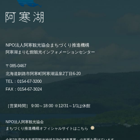
宿泊人数：2～5人
（禁煙）
詳細
25,410(税込)/人/泊 ～
宿泊人数：1～1人
52,030(税込)/人/泊 ～
【本館／こもれび】ジェットバス付
和室ツイン （禁煙）
詳細
詳細
宿泊人数：2～2人
42,955(税込)/人/泊 ～
NPO法人阿寒観光協会まちづくり推進機構
【本館／栞】和室10畳（禁煙）
阿寒湖まりむ館観光インフォメーションセンター
【ウイングス館／湖側】和室ツイン
宿泊人数：2～3人
（禁煙）
詳細
26,620(税込)/人/泊 ～
〒085-0467
宿泊人数：1～1人
36,300(税込)/人/泊 ～
北海道釧路市阿寒町阿寒湖温泉2丁目6-20
【本館／こもれび】和洋室・シャワ
TEL：0154-67-3200
詳細
ーブース（禁煙）
FAX：0154-67-3024
詳細
宿泊人数：2～4人
35,695(税込)/人/泊 ～
【本館／栞】湖側グループ客室（禁
［営業時間］ 9:00～18:00
※12/31～1/1は休館
【ウイングス館】和室ツイン（禁
煙）
煙）
宿泊人数：4～8人
詳細
宿泊人数：1～1人
26,620(税込)/人/泊 ～
NPO法人阿寒観光協会
33,880(税込)/人/泊 ～
まちづくり推進機構オフィシャルサイトはこちら
【本館／レラ】和洋室 （禁煙）
詳細
令和7年度伴走支援型観光地域力強化推進事業』の支援を受けています。