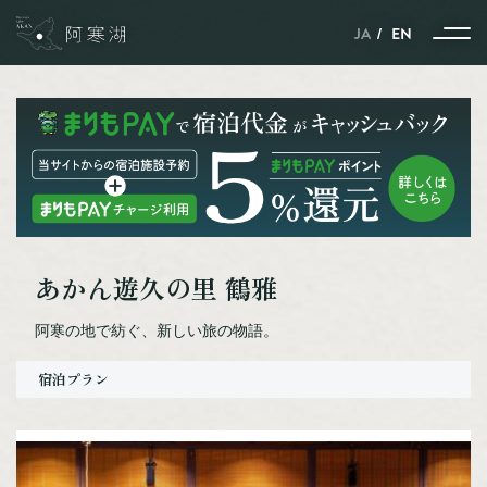
JA
EN
ストーリー
季節とともに紡がれる、
あかん遊久の里 鶴雅
自然と動物と人のハーモニー
雪と氷に包まれた、
阿寒の地で紡ぐ、新しい旅の物語。
自然と動物と人の共生の世界
ポートタウン釧路と
宿泊プラン
ネーチャーサンクチュアリーの
阿寒湖を結ぶストーリー
北見焼肉が
ガストロノミーというわけ。