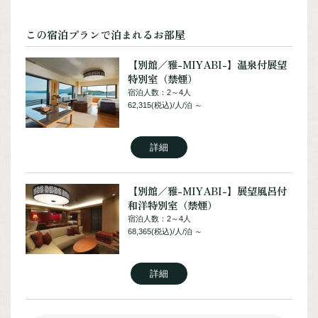
和室12畳（禁煙）
宿泊人数：2～4人
この宿泊プランで泊まれるお部屋
37,510(税込)/人/泊 ～
【別館／雅-MIYABI-】温泉付展望
特別室（禁煙）
詳細
宿泊人数：2～4人
62,315(税込)/人/泊 ～
【別館／雅-MIYABI-】和洋室（禁
煙）
詳細
宿泊人数：2～4人
35,090(税込)/人/泊 ～
【別館／雅-MIYABI-】展望風呂付
和洋特別室（禁煙）
詳細
宿泊人数：2～4人
68,365(税込)/人/泊 ～
【別館／雅-MIYABI-】グループ特
別室（禁煙）
詳細
宿泊人数：4～8人
33,880(税込)/人/泊 ～
【別館／雅-MIYABI-】和洋特別室