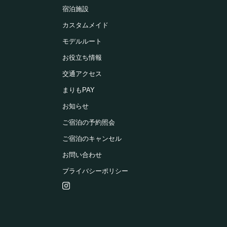
宿泊人数：2～4人
詳細
宿泊施設
41,140(税込)/人/泊 ～
カスタムメイド
【本館／レラ】洋室ツイン（禁煙）
モデルルート
詳細
宿泊人数：2～2人
40,535(税込)/人/泊 ～
お役立ち情報
【ウイングス館／湖側】和室ツイン
交通アクセス
（禁煙）
まりもPAY
宿泊人数：2～3人
詳細
27,830(税込)/人/泊 ～
お知らせ
ご宿泊の予約照会
【本館／栞】和室12畳（禁煙）
詳細
宿泊人数：2～5人
ご宿泊のキャンセル
35,695(税込)/人/泊 ～
お問い合わせ
【ウイングス館】和室（禁煙）
プライバシーポリシー
宿泊人数：2～5人
22,990(税込)/人/泊 ～
詳細
【本館／栞】和室10畳（禁煙）
詳細
宿泊人数：2～3人