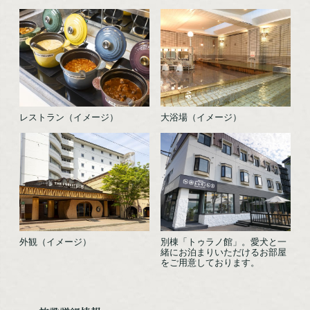
NPO法人阿寒観光協会まちづくり推進機
阿寒湖まりむ館観光インフォメーションセンター
〒085-0467
レストラン（イメージ）
大浴場（イメージ）
北海道釧路市阿寒町阿寒湖温泉2丁目6-20
TEL：0154-67-3200
FAX：0154-67-3024
［営業時間］ 9:00～18:00
※12/31～1/1は休館
外観（イメージ）
別棟「トゥラノ館」。愛犬と一
緒にお泊まりいただけるお部屋
NPO法人阿寒観光協会まちづくり推進機構オフィシャルサイトはこちら
をご用意しております。