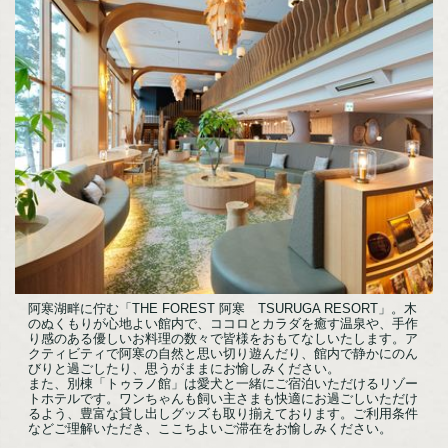
体験・アクティビティ
宿泊施設
カスタムメイド
モデルルート
お役立ち情報
交通アクセス
まりもPAY
お知らせ
ご宿泊の予約照会
阿寒湖畔に佇む「THE FOREST 阿寒 TSURUGA RESORT」。木
ご宿泊のキャンセル
のぬくもりが心地よい館内で、ココロとカラダを癒す温泉や、手作
り感のある優しいお料理の数々で皆様をおもてなしいたします。ア
お問い合わせ
クティビティで阿寒の自然と思い切り遊んだり、館内で静かにのん
びりと過ごしたり、思うがままにお愉しみください。
プライバシーポリシー
また、別棟「トゥラノ館」は愛犬と一緒にご宿泊いただけるリゾー
トホテルです。ワンちゃんも飼い主さまも快適にお過ごしいただけ
るよう、豊富な貸し出しグッズも取り揃えております。ご利用条件
などご理解いただき、ここちよいご滞在をお愉しみください。