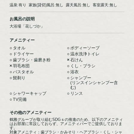
温泉:有り 家族(貸切)風呂:無し 露天風呂:無し 客室露天:無し
お風呂の説明
大浴場「花しづか」
アメニティー
○
タオル
○
ボディーソープ
○
ドライヤー
○
温水洗浄トイレ
○
歯ブラシ・歯磨き粉
×
石けん
×
羽毛布団
○
くし・ブラシ
○
バスタオル
○
浴衣
○
髭剃り
○
シャンプー
(リンスインシャンプー含
む)
○
シャワーキャップ
○
リンス
○
TV完備
その他のアメニティー
鶴雅グループが取り組むSDGｓの推進のため、以下のアメニティ
はお部屋に常設しておらず、アメニティバーでご提供しておりま
す。
対象アメニティ：歯ブラシ・かみそり・ヘアブラシ・くし・シャ