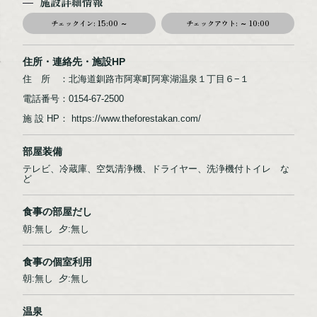
施設詳細情報
チェックイン:
15:00 ～
チェックアウト:
～ 10:00
住所・連絡先・施設HP
住 所 ：北海道釧路市阿寒町阿寒湖温泉１丁目６−１
電話番号：0154-67-2500
施 設 HP： https://www.theforestakan.com/
部屋装備
テレビ、冷蔵庫、空気清浄機、ドライヤー、洗浄機付トイレ な
ど
食事の部屋だし
朝:無し 夕:無し
食事の個室利用
朝:無し 夕:無し
温泉