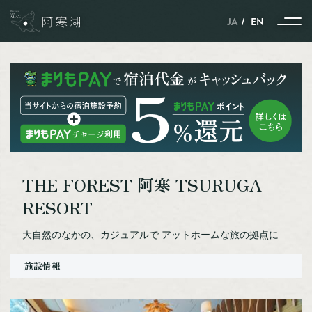
JA
EN
ストーリー
季節とともに紡がれる、
THE FOREST 阿寒 TSURUGA
自然と動物と人のハーモニー
RESORT
雪と氷に包まれた、
自然と動物と人の共生の世界
大自然のなかの、カジュアルで アットホームな旅の拠点に
ポートタウン釧路と
ネーチャーサンクチュアリーの
阿寒湖を結ぶストーリー
施設情報
北見焼肉が
ガストロノミーというわけ。