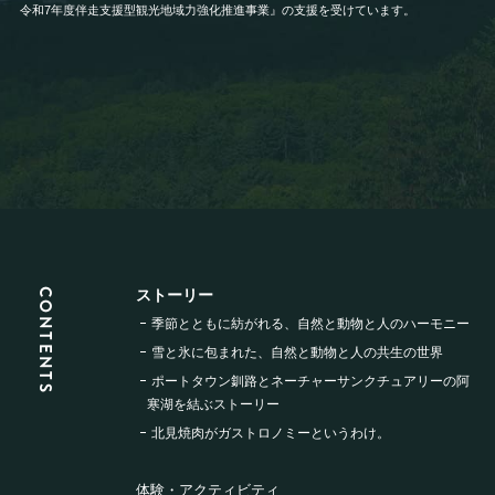
令和7年度伴走支援型観光地域力強化推進事業』の支援を受けています。
CONTENTS
ストーリー
季節とともに紡がれる、
自然と動物と人のハーモニー
雪と氷に包まれた、
自然と動物と人の共生の世界
ポートタウン釧路と
ネーチャーサンクチュアリーの
阿
寒湖を結ぶストーリー
北見焼肉が
ガストロノミーというわけ。
体験・アクティビティ