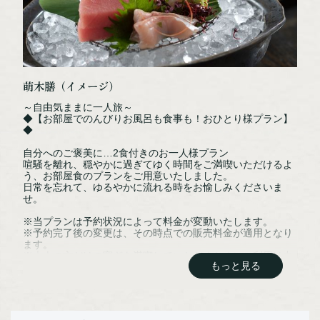
NPO法人阿寒観光協会まちづくり推進機
阿寒湖まりむ館観光インフォメーションセンター
萌木膳（イメージ）
〒085-0467
～自由気ままに一人旅～
◆【お部屋でのんびりお風呂も食事も！おひとり様プラン】
北海道釧路市阿寒町阿寒湖温泉2丁目6-20
◆
TEL：0154-67-3200
自分へのご褒美に…2食付きのお一人様プラン
FAX：0154-67-3024
喧騒を離れ、穏やかに過ぎてゆく時間をご満喫いただけるよ
う、お部屋食のプランをご用意いたしました。
日常を忘れて、ゆるやかに流れる時をお愉しみくださいま
［営業時間］ 9:00～18:00
せ。
※12/31～1/1は休館
※当プランは予約状況によって料金が変動いたします。
※予約完了後の変更は、その時点での販売料金が適用となり
ます。
※大人の方だけの寛ぎを満喫していただくためにご利用は中
NPO法人阿寒観光協会まちづくり推進機構オフィシャルサイトはこちら
もっと見る
学生以上とさせて頂いております。（小学生以下のお子様は
ご利用いただけません）
【お食事】
■ご夕食／お部屋にて和会席「萌木膳」