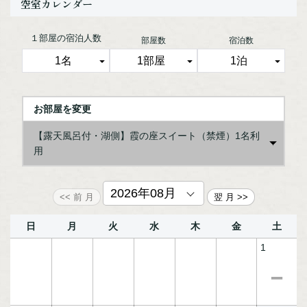
空室カレンダー
料理長自らその日一番の旬味を厳選した和会席。北の風と大
地と海が育んだ滋味の数々を、丹精を尽くして供します。
■ご朝食／お部屋にて和定食
１部屋の宿泊人数
部屋数
宿泊数
鄙の座のご朝食は、その季節の地産の旬素材をふんだんに使
い、
和のこころを大切にした“日本の朝ごはん”。
その日一日の活力が湧く和定食をお召し上がりください。
※お食事会場が、個室お食事処に変更になる場合がございま
お部屋を変更
す。
★ご夕食時のレストランやバーにてご注文いただけるアルコ
【露天風呂付・湖側】霞の座スイート（禁煙）1名利
ール類・ソフトドリンク、冷蔵庫のドリンクはご宿泊代に含
用
まれています。
（冷蔵庫ドリンク追加、シャンパン、ワインフルボトル等の
一部メニューは除きます。）
日
月
火
水
木
金
土
1