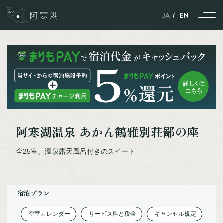
JA
EN
ストーリー
季節とともに紡がれる、
阿寒湖温泉 あかん鶴雅別荘鄙の座
自然と動物と人のハーモニー
雪と氷に包まれた、
全25室、温泉露天風呂付きのスイート
自然と動物と人の共生の世界
ポートタウン釧路と
ネーチャーサンクチュアリーの
阿寒湖を結ぶストーリー
宿泊プラン
北見焼肉が
ガストロノミーというわけ。
空室カレンダー
サービス料と税金
キャンセル規定