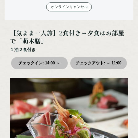
オンラインキャンセル
体験・アクティビティ
宿泊施設
カスタムメイド
【気まま一人旅】2食付き～夕食はお部屋
モデルルート
で「萌木膳」
お役立ち情報
１泊２食付き
交通アクセス
チェックイン
:
14:00 ～
チェックアウト
:
～ 11:00
まりもPAY
お知らせ
ご宿泊の予約照会
ご宿泊のキャンセル
お問い合わせ
プライバシーポリシー