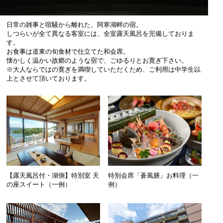
日常の雑事と喧騒から離れた、阿寒湖畔の宿。
しつらいが全て異なる客室には、全室露天風呂を完備しておりま
す。
お食事は道東の旬食材で仕立てた和会席。
懐かしく温かい故郷のような宿で、ごゆるりとお寛ぎ下さい。
※大人ならではの寛ぎを満喫していただくため、ご利用は中学生以
上とさせて頂いております。
【露天風呂付・湖側】特別室 天
特別会席「蒼風膳」お料理（一
の座スイート（一例）
例）