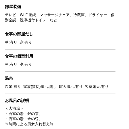
部屋装備
テレビ、Wi-Fi接続、マッサージチェア、冷蔵庫、ドライヤー、個
別空調、洗浄機付トイレ など
食事の部屋だし
朝:有り 夕:有り
食事の個室利用
朝:有り 夕:有り
温泉
温泉:有り 家族(貸切)風呂:無し 露天風呂:有り 客室露天:有り
お風呂の説明
＜大浴場＞
・石室の湯「銀の雫」
・石室の湯「金の弓」
※時間による男女入れ替え制