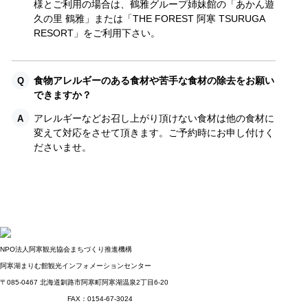
様とご利用の場合は、鶴雅グループ姉妹館の「あかん遊
久の里 鶴雅」または「THE FOREST 阿寒 TSURUGA
RESORT」をご利用下さい。
食物アレルギーのある食材や苦手な食材の除去をお願い
できますか？
アレルギーなどお召し上がり頂けない食材は他の食材に
変えて対応をさせて頂きます。ご予約時にお申し付けく
ださいませ。
NPO法人阿寒観光協会まちづくり推進機構
阿寒湖まりむ館観光インフォメーションセンター
〒085-0467
北海道釧路市阿寒町阿寒湖温泉2丁目6-20
TEL：0154-67-3200
FAX：0154-67-3024