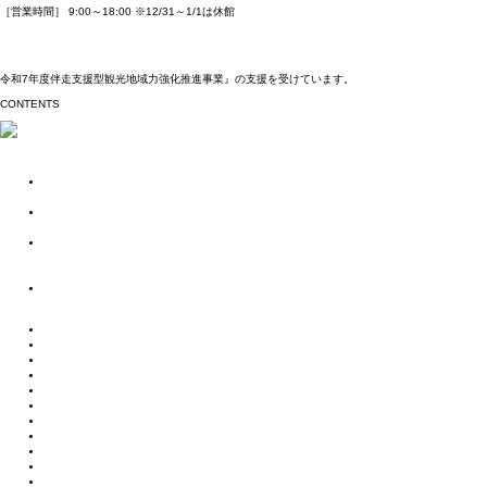
［営業時間］ 9:00～18:00
※12/31～1/1は休館
NPO法人阿寒観光協会
まちづくり推進機構オフィシャルサイトはこちら
令和7年度伴走支援型観光地域力強化推進事業』の支援を受けています。
CONTENTS
ストーリー
季節とともに紡がれる、
自然と動物と人のハーモニー
雪と氷に包まれた、
自然と動物と人の共生の世界
ポートタウン釧路と
ネーチャーサンクチュアリーの
阿寒湖を結ぶストーリー
北見焼肉が
ガストロノミーというわけ。
体験・アクティビティ
宿泊施設
カスタムメイド
モデルルート
お役立ち情報
交通アクセス
まりもPAY
お知らせ
ご宿泊の予約照会
ご宿泊のキャンセル
お問い合わせ