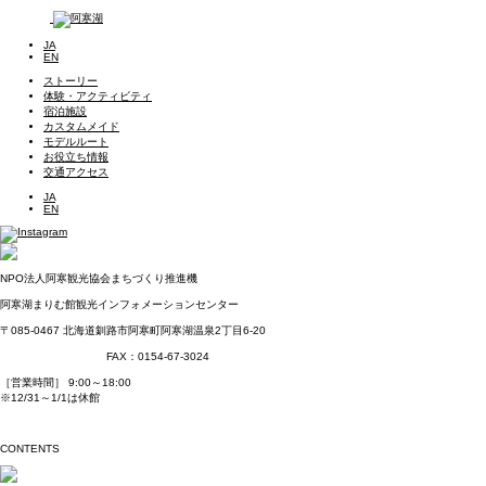
JA
EN
ストーリー
体験・アクティビティ
宿泊施設
カスタムメイド
モデルルート
お役立ち情報
交通アクセス
JA
EN
NPO法人阿寒観光協会まちづくり推進機
阿寒湖まりむ館観光インフォメーションセンター
〒085-0467
北海道釧路市阿寒町阿寒湖温泉2丁目6-20
TEL：0154-67-3200
FAX：0154-67-3024
［営業時間］ 9:00～18:00
※12/31～1/1は休館
NPO法人阿寒観光協会まちづくり推進機構オフィシャルサイトはこちら
CONTENTS