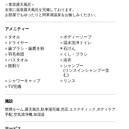
＜客室露天風呂＞
全室に温泉露天風呂を完備しております。
お部屋でもゆったりと阿寒湖温泉をお愉しみください。
アメニティー
○
タオル
○
ボディーソープ
○
ドライヤー
○
温水洗浄トイレ
○
歯ブラシ・歯磨き粉
×
石けん
○
羽毛布団
○
くし・ブラシ
○
バスタオル
○
浴衣
○
髭剃り
○
シャンプー
(リンスインシャンプー含
む)
○
シャワーキャップ
○
リンス
○
TV完備
施設
禁煙ルーム,露天風呂,駐車場完備,売店,エステティック,ボディケア
手配,空気清浄機,加湿器
サービス