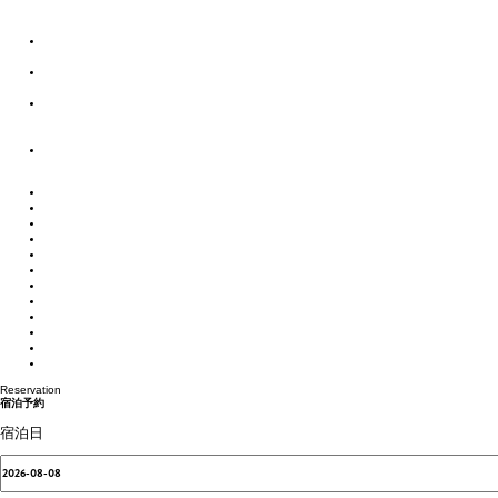
ストーリー
季節とともに紡がれる、
自然と動物と人のハーモニー
雪と氷に包まれた、
自然と動物と人の共生の世界
ポートタウン釧路と
ネーチャーサンクチュアリーの
阿寒湖を結ぶストーリー
北見焼肉が
ガストロノミーというわけ。
体験・アクティビティ
宿泊施設
カスタムメイド
モデルルート
お役立ち情報
交通アクセス
まりもPAY
お知らせ
ご宿泊の予約照会
ご宿泊のキャンセル
お問い合わせ
プライバシーポリシー
Reservation
宿泊予約
宿泊日