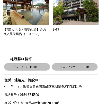
【7階大浴場・石室の湯】金の
外観
弓／露天風呂（イメージ）
施設詳細情報
チェックイン:
14:00 ～
チェックアウト:
～ 11:00
住所・連絡先・施設HP
住 所 ：北海道釧路市阿寒町阿寒湖温泉2丁目8番1号
電話番号：0154-67-5500
施 設 HP： https://www.hinanoza.com/