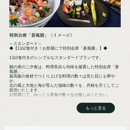
NPO法人阿寒観光協会まちづくり推進機
阿寒湖まりむ館観光インフォメーションセンター
特別会席「蒼風膳」（イメージ）
〒085-0467
～スタンダード～
◆【1泊2食付き！お部屋にて特別会席「蒼風膳」】◆
北海道釧路市阿寒町阿寒湖温泉2丁目6-20
TEL：0154-67-3200
1泊2食付きのシンプルなスタンダードプランです。
FAX：0154-67-3024
鄙の座のご夕食は、料理長自ら旬味を厳選した特別会席「蒼
風膳」。
最高級の食材でつくり上げる料理の数々は見た目にも華や
［営業時間］ 9:00～18:00
か。
北の風と大地と海が育んだ滋味の数々を、丹精を尽くしてご
※12/31～1/1は休館
提供いたします。
お部屋にて、ゆっくり美食の数々をお愉しみください。
※当プランは予約状況によって料金が変動いたします。
NPO法人阿寒観光協会まちづくり推進機構オフィシャルサイトはこちら
もっと見る
※予約完了後の変更は、その時点での販売料金が適用となり
ます。
※大人の方だけの寛ぎを満喫していただくためにご利用は中
学生以上とさせて頂いております。（小学生以下のお子様は
ご利用いただけません）