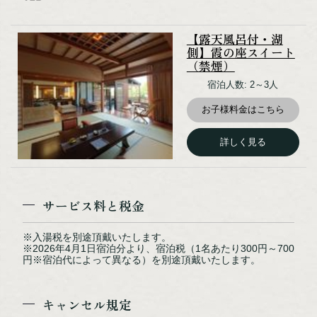
【露天風呂付・湖
側】霞の座スイート
（禁煙）
宿泊人数: 2～3人
お子様料金はこちら
詳しく見る
バー（イメージ）
サービス料と税金
※入湯税を別途頂戴いたします。
※2026年4月1日宿泊分より、宿泊税（1名あたり300円～700
円※宿泊代によって異なる）を別途頂戴いたします。
キャンセル規定