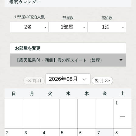
空室カレンダー
【お食事】
■ご夕食／お部屋にて特別会席「蒼風膳」
■ご朝食／お部屋にて和定食
１部屋の宿泊人数
部屋数
宿泊数
※お食事会場が、個室お食事処に変更になる場合がございま
す。
★ご夕食時のレストランやバーにてご注文いただけるアルコ
ール類・ソフトドリンク、冷蔵庫のドリンクはご宿泊代に含
お部屋を変更
まれています。
（冷蔵庫ドリンク追加、シャンパン、ワインフルボトル等の
一部メニューは除きます。）
【露天風呂付・湖側】霞の座スイート（禁煙）
日
月
火
水
木
金
土
1
2
3
4
5
6
7
8