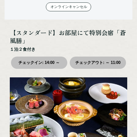
オンラインキャンセル
体験・アクティビティ
宿泊施設
カスタムメイド
【スタンダード】お部屋にて特別会席「蒼
モデルルート
風膳」
お役立ち情報
１泊２食付き
交通アクセス
チェックイン
:
14:00 ～
チェックアウト
:
～ 11:00
まりもPAY
お知らせ
ご宿泊の予約照会
ご宿泊のキャンセル
お問い合わせ
プライバシーポリシー