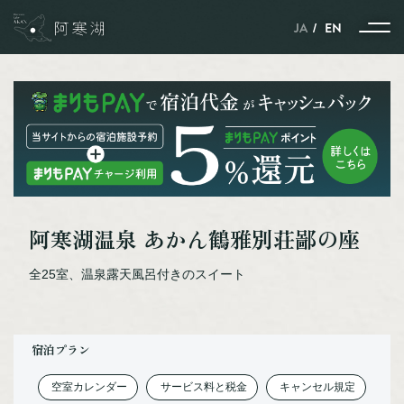
JA
EN
ストーリー
季節とともに紡がれる、
阿寒湖温泉 あかん鶴雅別荘鄙の座
自然と動物と人のハーモニー
雪と氷に包まれた、
全25室、温泉露天風呂付きのスイート
自然と動物と人の共生の世界
ポートタウン釧路と
ネーチャーサンクチュアリーの
阿寒湖を結ぶストーリー
宿泊プラン
北見焼肉が
ガストロノミーというわけ。
空室カレンダー
サービス料と税金
キャンセル規定