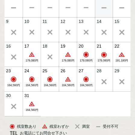
9
10
11
12
13
14
15
特別会席「蒼風膳」（イメージ）
16
17
18
19
20
21
22
179,080円
179,080円
179,080円
179,080円
191,180円
23
24
25
26
27
28
29
164,560円
164,560円
164,560円
164,560円
164,560円
30
31
164,560円
【露天風呂付・湖側】霞の座スイート（イメージ）
残室数あり
残室わずか
満室
受付不可
お電話にてお問合せ下さい