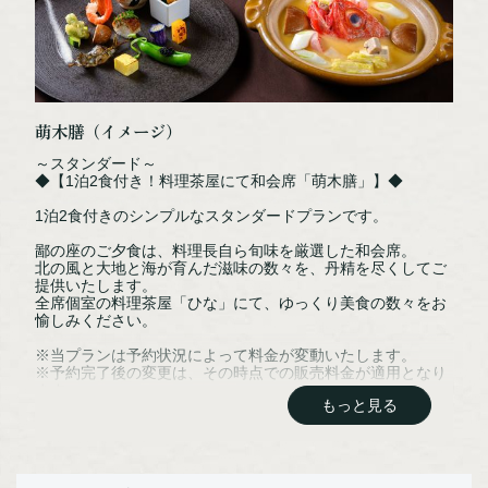
NPO法人阿寒観光協会まちづくり推進機
阿寒湖まりむ館観光インフォメーションセンター
萌木膳（イメージ）
〒085-0467
～スタンダード～
◆【1泊2食付き！料理茶屋にて和会席「萌木膳」】◆
北海道釧路市阿寒町阿寒湖温泉2丁目6-20
TEL：0154-67-3200
1泊2食付きのシンプルなスタンダードプランです。
FAX：0154-67-3024
鄙の座のご夕食は、料理長自ら旬味を厳選した和会席。
北の風と大地と海が育んだ滋味の数々を、丹精を尽くしてご
提供いたします。
［営業時間］ 9:00～18:00
全席個室の料理茶屋「ひな」にて、ゆっくり美食の数々をお
愉しみください。
※12/31～1/1は休館
※当プランは予約状況によって料金が変動いたします。
※予約完了後の変更は、その時点での販売料金が適用となり
ます。
NPO法人阿寒観光協会まちづくり推進機構オフィシャルサイトはこちら
もっと見る
※大人の方だけの寛ぎを満喫していただくためにご利用は中
学生以上とさせて頂いております。（小学生以下のお子様は
ご利用いただけません）
【お食事】