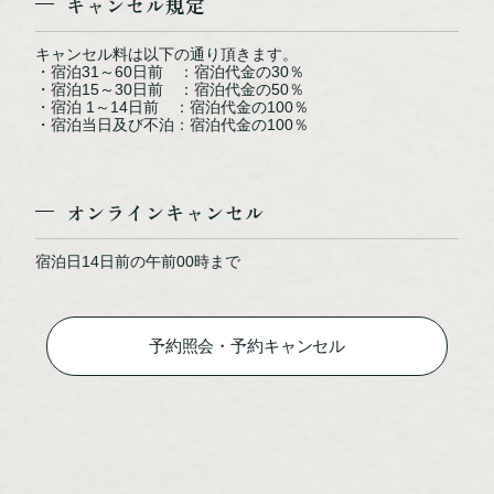
キャンセル規定
キャンセル料は以下の通り頂きます。
・宿泊31～60日前 ：宿泊代金の30％
・宿泊15～30日前 ：宿泊代金の50％
・宿泊 1～14日前 ：宿泊代金の100％
リスニングルーム（イメージ）
・宿泊当日及び不泊：宿泊代金の100％
オンラインキャンセル
宿泊日14日前の午前00時まで
予約照会・予約キャンセル