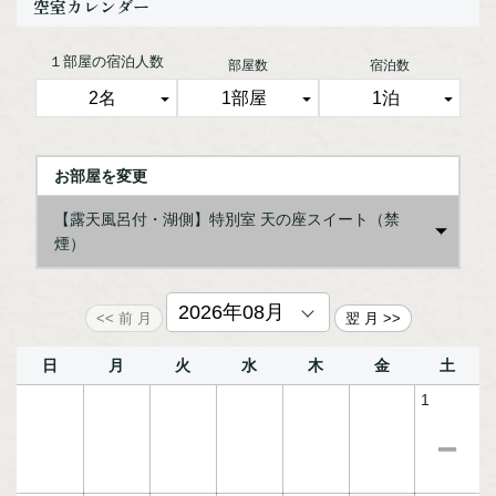
空室カレンダー
■ご夕食／料理茶屋「ひな」にて和会席「萌木膳」
■ご朝食／料理茶屋「ひな」にて和定食
※お食事会場が、お部屋に変更になる場合がございます。
１部屋の宿泊人数
部屋数
宿泊数
★ご夕食時のレストランやバーにてご注文いただけるアルコ
ール類・ソフトドリンク、冷蔵庫のドリンクはご宿泊代に含
まれています。
（冷蔵庫ドリンク追加、シャンパン、ワインフルボトル等の
一部メニューは除きます。）
お部屋を変更
【露天風呂付・湖側】特別室 天の座スイート（禁
煙）
【露天風呂付・湖側】湖の座スイート（禁煙）
【露天風呂付・山側】森の座スイート（禁煙）
日
月
火
水
木
金
土
1