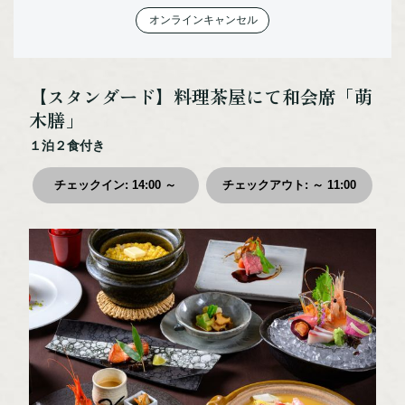
オンラインキャンセル
体験・アクティビティ
宿泊施設
カスタムメイド
【スタンダード】料理茶屋にて和会席「萌
モデルルート
木膳」
お役立ち情報
１泊２食付き
交通アクセス
チェックイン
:
14:00 ～
チェックアウト
:
～ 11:00
まりもPAY
お知らせ
ご宿泊の予約照会
ご宿泊のキャンセル
お問い合わせ
プライバシーポリシー