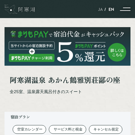
JA
EN
ストーリー
季節とともに紡がれる、
阿寒湖温泉 あかん鶴雅別荘鄙の座
自然と動物と人のハーモニー
雪と氷に包まれた、
全25室、温泉露天風呂付きのスイート
自然と動物と人の共生の世界
ポートタウン釧路と
ネーチャーサンクチュアリーの
阿寒湖を結ぶストーリー
宿泊プラン
北見焼肉が
ガストロノミーというわけ。
空室カレンダー
サービス料と税金
キャンセル規定