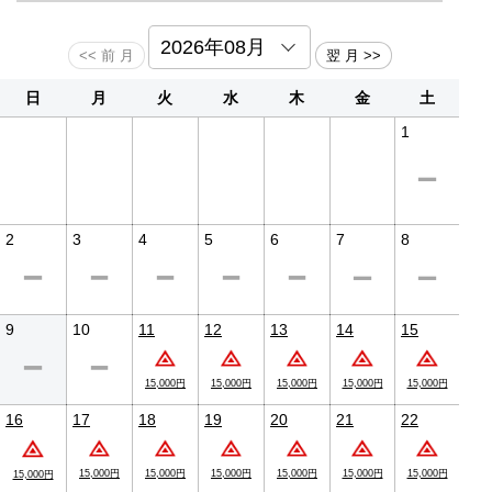
・納豆
・海苔
・漬物
・味噌汁
・ご飯
日
月
火
水
木
金
土
━【温泉】━
1
阿寒湖温泉は先住民族であるアイヌの人々が150年前には利
用していたと言われ、歴史の古い温泉です。
泉質は単純泉で、神経痛や冷え性、慢性消化器病などに効果
があると言われています。
熱い湯でなくとも身体の芯まで温まる温泉をお楽しみくださ
い。
2
3
4
5
6
7
8
━【施設情報】━
※2020年1月～ペット同伴宿泊は【不可】となります。
ご不明な点は施設までお問い合わせください。
9
10
11
12
13
14
15
※当館には冷房ならびにエレベーターの設置がございませ
ん。
15,000円
15,000円
15,000円
15,000円
15,000円
予めご了承の上、ご予約をお願い申し上げます。
16
17
18
19
20
21
22
◎インターネット接続無料
館内にはWi-Fiを完備しており、快適にインターネットをご利
用いただけます。
15,000円
15,000円
15,000円
15,000円
15,000円
15,000円
15,000円