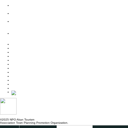
季節とともに紡がれる、
自然と動物と人のハーモニー
雪と氷に包まれた、
自然と動物と人の共生の世界
ポートタウン釧路と
ネーチャーサンクチュアリーの
阿寒湖を結ぶストーリー
北見焼肉が
ガストロノミーというわけ。
体験・アクティビティ
宿泊施設
カスタムメイド
モデルルート
お役立ち情報
交通アクセス
まりもPAY
お知らせ
ご宿泊の予約照会
ご宿泊のキャンセル
お問い合わせ
プライバシーポリシー
©2025 NPO Akan Tourism
Association Town Planning Promotion Organization.