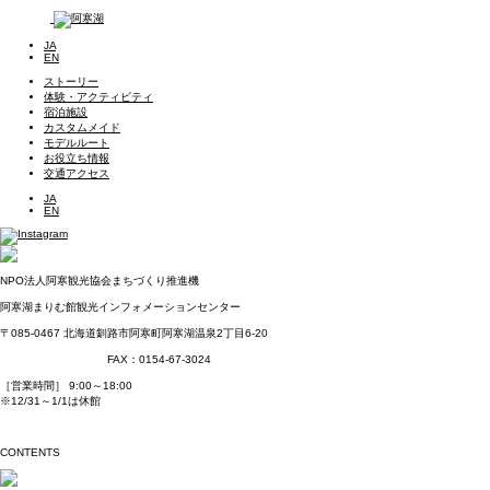
JA
EN
ストーリー
体験・アクティビティ
宿泊施設
カスタムメイド
モデルルート
お役立ち情報
交通アクセス
JA
EN
NPO法人阿寒観光協会まちづくり推進機
阿寒湖まりむ館観光インフォメーションセンター
〒085-0467
北海道釧路市阿寒町阿寒湖温泉2丁目6-20
TEL：0154-67-3200
FAX：0154-67-3024
［営業時間］ 9:00～18:00
※12/31～1/1は休館
NPO法人阿寒観光協会まちづくり推進機構オフィシャルサイトはこちら
CONTENTS