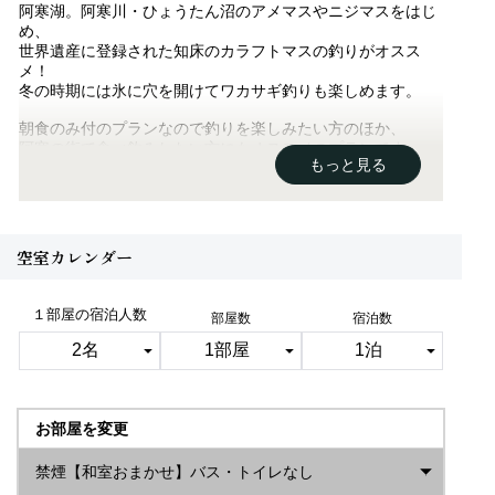
阿寒湖。阿寒川・ひょうたん沼のアメマスやニジマスをはじ
め、
世界遺産に登録された知床のカラフトマスの釣りがオスス
メ！
冬の時期には氷に穴を開けてワカサギ釣りも楽しめます。
朝食のみ付のプランなので釣りを楽しみたい方のほか、
阿寒の街で食べ飲みしたい方にもオススメのプランです。
もっと見る
*注意事項*
・当館に門限はございませんが、夜間の出入りは他のお客様
にご配慮の上、お静かにお願い致します。
・夜釣りも出来ますが、安全には十分にご注意ください。
空室カレンダー
□──────――――
━【お食事】━
１部屋の宿泊人数
部屋数
宿泊数
当プランは朝食付となっております。
館内の食堂にてお召し上がりください。
□食事時間□
朝食：7:00～8:30
□朝食メニュー例□
お部屋を変更
・焼き魚
・ハムエッグ
禁煙【和室おまかせ】バス・トイレなし
・小鉢数種