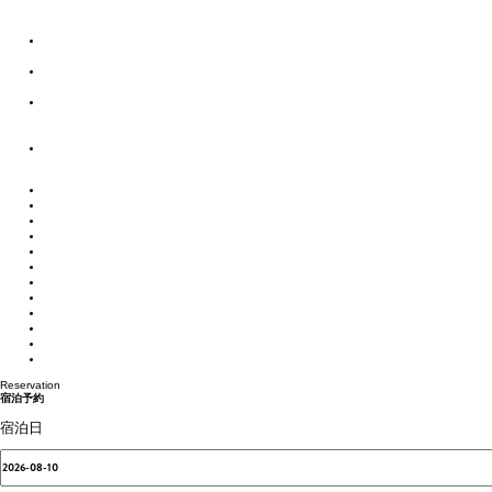
ストーリー
季節とともに紡がれる、
自然と動物と人のハーモニー
雪と氷に包まれた、
自然と動物と人の共生の世界
ポートタウン釧路と
ネーチャーサンクチュアリーの
阿寒湖を結ぶストーリー
北見焼肉が
ガストロノミーというわけ。
体験・アクティビティ
宿泊施設
カスタムメイド
モデルルート
お役立ち情報
交通アクセス
まりもPAY
お知らせ
ご宿泊の予約照会
ご宿泊のキャンセル
お問い合わせ
プライバシーポリシー
Reservation
宿泊予約
宿泊日