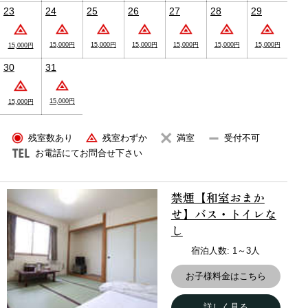
◎釣り・登山・スキー情報
23
24
25
26
27
28
29
釣り好きでスキーの元国体選手である館長が、皆様の旅のサ
ポートを致します。
ご希望に添えない場合もございますが、皆様の旅が最高のも
15,000円
15,000円
15,000円
15,000円
15,000円
15,000円
15,000円
のとなるよう、お手伝い致します。
30
31
15,000円
15,000円
残室数あり
残室わずか
満室
受付不可
お電話にてお問合せ下さい
禁煙【和室おまか
せ】バス・トイレな
し
宿泊人数: 1～3人
【釣り/アクティビティ】安全に気を付けて釣りをお楽
お子様料金はこちら
しみください。
詳しく見る