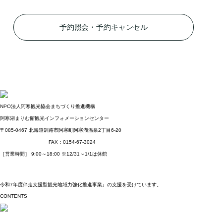
予約照会・予約キャンセル
NPO法人阿寒観光協会まちづくり推進機構
阿寒湖まりむ館観光インフォメーションセンター
〒085-0467
北海道釧路市阿寒町阿寒湖温泉2丁目6-20
TEL：0154-67-3200
FAX：0154-67-3024
［営業時間］ 9:00～18:00
※12/31～1/1は休館
NPO法人阿寒観光協会
まちづくり推進機構オフィシャルサイトはこちら
令和7年度伴走支援型観光地域力強化推進事業』の支援を受けています。
CONTENTS
ストーリー