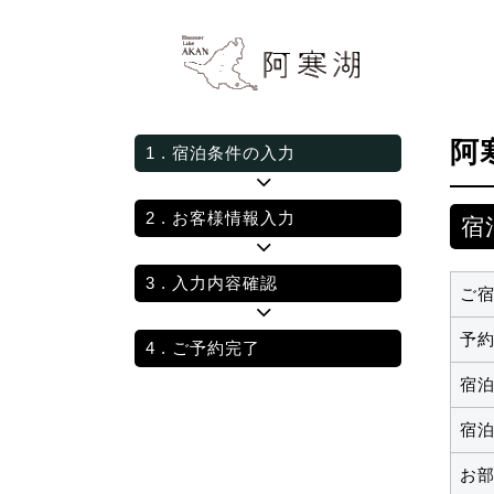
阿
1
. 宿泊条件の入力
2
. お客様情報入力
宿
3
. 入力内容確認
ご
予
4
. ご予約完了
宿
宿
お