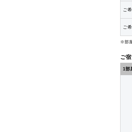
ご
ご
※部
ご宿
1部