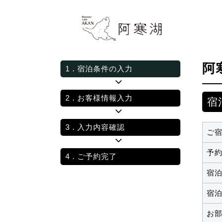
阿
1
. 宿泊条件の入力
2
. お客様情報入力
宿
3
. 入力内容確認
ご
予
4
. ご予約完了
宿
宿
お