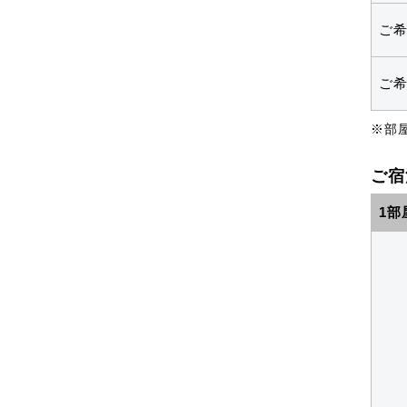
ご
ご
※部
ご宿
1部